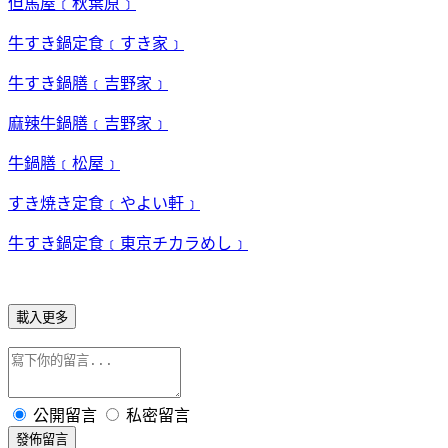
但馬屋﹝秋葉原﹞
牛すき鍋定食﹝すき家﹞
牛すき鍋膳﹝吉野家﹞
麻辣牛鍋膳﹝吉野家﹞
牛鍋膳﹝松屋﹞
すき焼き定食﹝やよい軒﹞
牛すき鍋定食﹝東京チカラめし﹞
載入更多
公開留言
私密留言
發佈留言