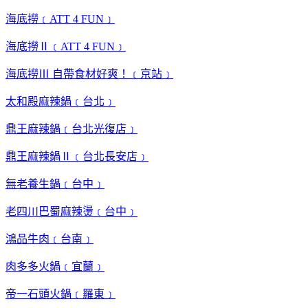
海底撈﹝ATT 4 FUN﹞
海底撈Ⅱ﹝ATT 4 FUN﹞
海底撈Ⅲ 自帶食材好爽！﹝京站﹞
太和殿麻辣鍋﹝台北﹞
鼎王麻辣鍋﹝台北光復店﹞
鼎王麻辣鍋Ⅱ﹝台北長安店﹞
無老養生鍋﹝台中﹞
老四川巴蜀麻辣燙﹝台中﹞
鴻品牛肉﹝台南﹞
肉多多火鍋﹝宜蘭﹞
帝一石頭火鍋﹝羅東﹞