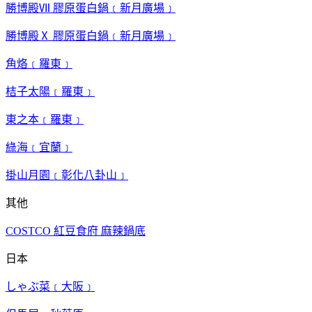
勝博殿Ⅶ 膠原蛋白鍋﹝新月廣場﹞
勝博殿Ⅹ 膠原蛋白鍋﹝新月廣場﹞
角烙﹝羅東﹞
桔子太陽﹝羅東﹞
東之本﹝羅東﹞
綠海﹝宜蘭﹞
掛山月園﹝彰化八卦山﹞
其他
COSTCO 紅豆食府 麻辣鍋底
日本
しゃぶ菜﹝大阪﹞