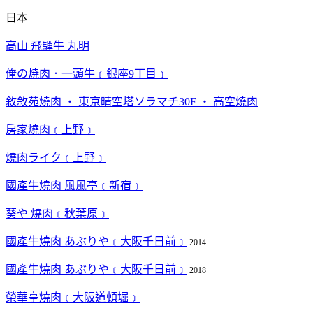
日本
高山 飛驒牛 丸明
俺の焼肉．一頭牛﹝銀座9丁目﹞
敘敘苑燒肉 ‧ 東京晴空塔ソラマチ30F ‧ 高空燒肉
房家燒肉﹝上野﹞
燒肉ライク﹝上野﹞
國產牛燒肉 風風亭﹝新宿﹞
葵や 燒肉﹝秋葉原﹞
國產牛燒肉 あぶりや﹝大阪千日前﹞
2014
國產牛燒肉 あぶりや﹝大阪千日前﹞
2018
榮華亭燒肉﹝大阪道頓堀﹞