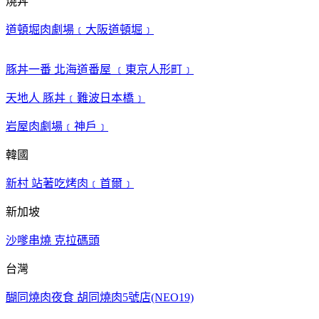
燒丼
道頓堀肉劇場﹝大阪道頓堀﹞
豚丼一番 北海道番屋 ﹝東京人形町﹞
天地人 豚丼﹝難波日本橋﹞
岩屋肉劇場﹝神戶﹞
韓國
新村 站著吃烤肉﹝首爾﹞
新加坡
沙嗲串燒 克拉碼頭
台灣
醐同燒肉夜食 胡同燒肉5號店(NEO19)