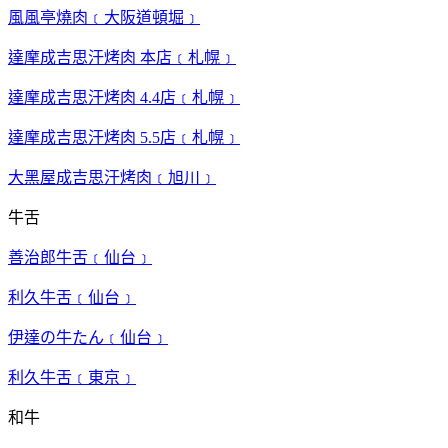
風風亭燒肉﹝大阪道頓堀﹞
達摩成吉思汗烤肉 本店﹝札幌﹞
達摩成吉思汗烤肉 4.4店﹝札幌﹞
達摩成吉思汗烤肉 5.5店﹝札幌﹞
大黑屋成吉思汗烤肉﹝旭川﹞
牛舌
善治郎牛舌﹝仙台﹞
利久牛舌﹝仙台﹞
伊達の牛たん﹝仙台﹞
利久牛舌﹝東京﹞
和牛