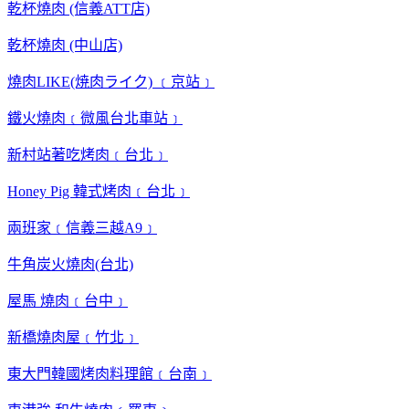
乾杯燒肉 (信義ATT店)
乾杯燒肉 (中山店)
燒肉LIKE(焼肉ライク) ﹝京站﹞
鐵火燒肉﹝微風台北車站﹞
新村站著吃烤肉﹝台北﹞
Honey Pig 韓式烤肉﹝台北﹞
兩班家﹝信義三越A9﹞
牛角炭火燒肉(台北)
屋馬 燒肉﹝台中﹞
新橋燒肉屋﹝竹北﹞
東大門韓國烤肉料理館﹝台南﹞