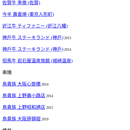
佐賀牛 季樂
(佐賀)
今半 壽喜燒 (東京人形町)
近江牛 ティファニー (近江八幡)
神戶牛 ステーキランド (神戶)
2013
神戶牛 ステーキランド (神戶)
2014
但馬牛 岩石屋溫泉旅館 (城崎溫泉)
串燒
鳥貴族 大阪心齋橋
2014
鳥貴族 上野廣小路店
2014
鳥貴族 上野昭和通店
2015
鳥貴族 大阪道頓堀
2019