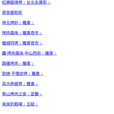
紅蜻蜓燒烤﹝台北永康街﹞
居食屋和民
林北烤好﹝羅東﹞
烤肉風味﹝羅東夜市﹞
雞城特烤﹝羅東夜市﹞
龘 烤肉風味-中山西街﹝羅東﹞
路邊烤肉﹝羅東﹞
勁燒 平價炭烤﹝羅東﹞
梁大胖碳烤﹝羅東﹞
泰山烤肉之家﹝宜蘭﹞
來來釣蝦場﹝五結﹞