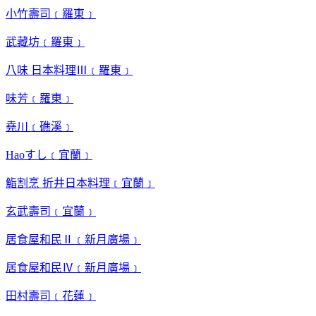
小竹壽司﹝羅東﹞
武藏坊﹝羅東﹞
八味 日本料理Ⅲ﹝羅東﹞
味芳﹝羅東﹞
堯川﹝礁溪﹞
Haoすし﹝宜蘭﹞
鮨割烹 折井日本料理﹝宜蘭﹞
玄武壽司﹝宜蘭﹞
居食屋和民Ⅱ﹝新月廣場﹞
居食屋和民Ⅳ﹝新月廣場﹞
田村壽司﹝花蓮﹞