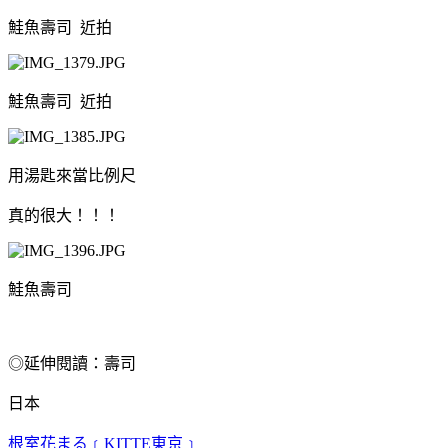
鮭魚壽司 近拍
鮭魚壽司 近拍
用湯匙來當比例尺
真的很大！！！
鮭魚壽司
◎延伸閱讀：壽司
日本
根室花まる﹝KITTE東京﹞