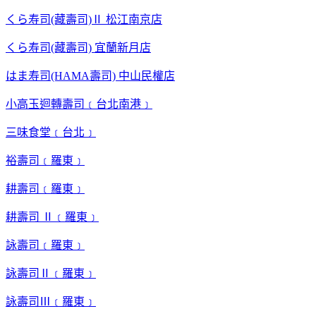
くら寿司(藏壽司)Ⅱ 松江南京店
くら寿司(藏壽司) 宜蘭新月店
はま寿司(HAMA壽司) 中山民權店
小高玉迴轉壽司﹝台北南港﹞
三味食堂﹝台北﹞
裕壽司﹝羅東﹞
耕壽司﹝羅東﹞
耕壽司 Ⅱ﹝羅東﹞
詠壽司﹝羅東﹞
詠壽司Ⅱ﹝羅東﹞
詠壽司Ⅲ﹝羅東﹞