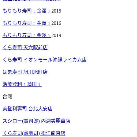
もりもり寿司﹝金澤﹞
2015
もりもり寿司﹝金澤﹞
2016
もりもり寿司﹝金澤﹞
2019
くら寿司 天六駅前店
くら寿司 イオンモール沖縄ライカム店
はま寿司 旭川旭町店
活美登利﹝蒲田﹞
台灣
美登利壽司 台北大安店
スシロー(壽司郎) 內湖美麗華店
くら寿司(藏壽司) 松江南京店