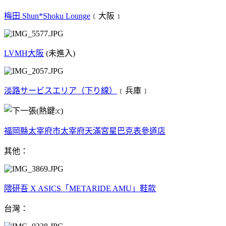
梅田 Shun*Shoku Lounge
﹝大阪﹞
LVMH大阪
(未進入)
淡路サービスエリア（下り線）
﹝兵庫﹞
福岡縣太宰府市太宰府天滿宮星巴克表參道店
其他：
隈研吾 X ASICS「METARIDE AMU」鞋款
台灣：