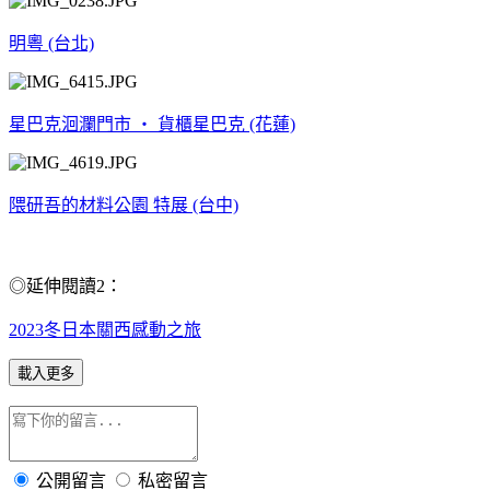
明粵 (台北)
星巴克洄瀾門市 ‧ 貨櫃星巴克 (花蓮)
隈研吾的材料公園 特展 (台中)
◎延伸閱讀2：
2023冬日本關西感動之旅
載入更多
公開留言
私密留言