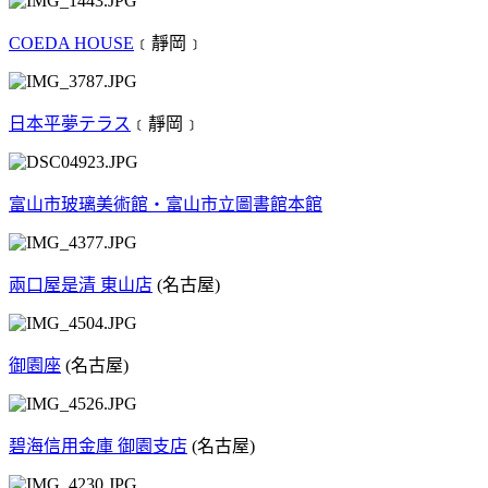
COEDA HOUSE
﹝靜岡﹞
日本平夢テラス
﹝靜岡﹞
富山市玻璃美術館‧富山市立圖書館本館
兩口屋是清 東山店
(名古屋)
御園座
(名古屋)
碧海信用金庫 御園支店
(名古屋)