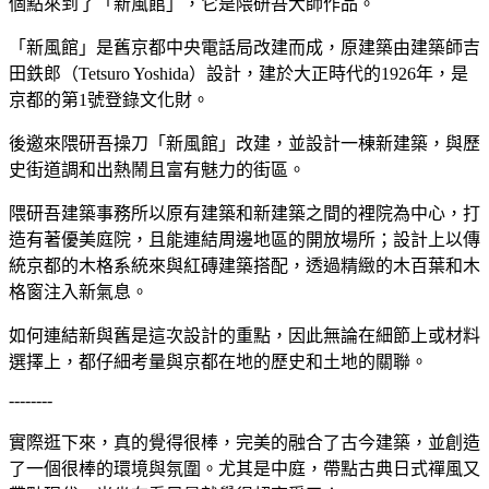
個點來到了「新風館」，它是隈研吾大師作品。
「新風館」是舊京都中央電話局改建而成，原建築由建築師吉
田鉄郎（Tetsuro Yoshida）設計，建於大正時代的1926年，是
京都的第1號登錄文化財。
後邀來隈研吾操刀「新風館」改建，並設計一棟新建築，與歷
史街道調和出熱鬧且富有魅力的街區。
隈研吾建築事務所以原有建築和新建築之間的裡院為中心，打
造有著優美庭院，且能連結周邊地區的開放場所；設計上以傳
統京都的木格系統來與紅磚建築搭配，透過精緻的木百葉和木
格窗注入新氣息。
如何連結新與舊是這次設計的重點，因此無論在細節上或材料
選擇上，都仔細考量與京都在地的歷史和土地的關聯。
--------
實際逛下來，真的覺得很棒，完美的融合了古今建築，並創造
了一個很棒的環境與氛圍。尤其是中庭，帶點古典日式禪風又