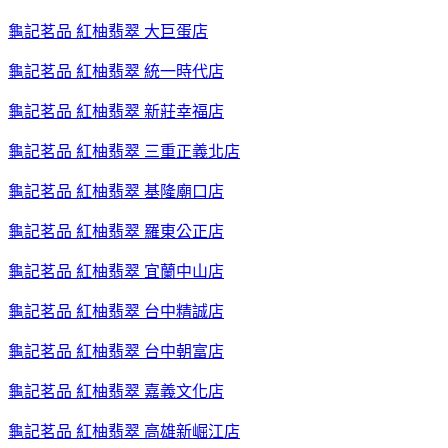
龜記茗品 紅柚翡翠 大巨蛋店
龜記茗品 紅柚翡翠 統一時代店
龜記茗品 紅柚翡翠 新莊幸福店
龜記茗品 紅柚翡翠 三重正義北店
龜記茗品 紅柚翡翠 基隆廟口店
龜記茗品 紅柚翡翠 羅東公正店
龜記茗品 紅柚翡翠 宜蘭中山店
龜記茗品 紅柚翡翠 台中精誠店
龜記茗品 紅柚翡翠 台中朝富店
龜記茗品 紅柚翡翠 嘉義文化店
龜記茗品 紅柚翡翠 高雄新崛江店