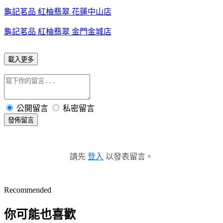
龜記茗品 紅柚翡翠 花蓮中山店
龜記茗品 紅柚翡翠 金門金城店
載入更多
公開留言
私密留言
發佈留言
請先
登入
以發表留言。
Recommended
你可能也喜歡