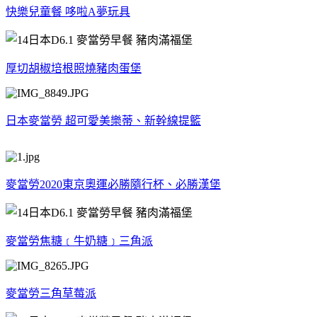
快樂兒童餐 哆啦A夢玩具
厚切胡椒培根照燒豬肉蛋堡
日本麥當勞 超可愛美樂蒂、新幹線提籃
麥當勞2020東京奧運必勝隨行杯、必勝漢堡
麥當勞焦糖﹝牛奶糖﹞三角派
麥當勞三角草莓派