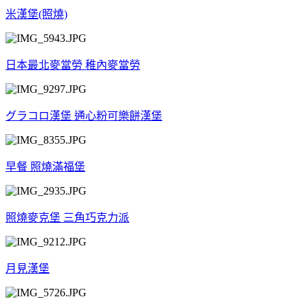
米漢堡(照燒)
日本最北麥當勞 稚內麥當勞
グラコロ漢堡 通心粉可樂餅漢堡
早餐 照燒滿福堡
照燒麥克堡 三角巧克力派
月見漢堡