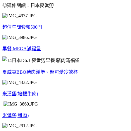
◎延伸閱讀：日本麥當勞
超值午間套餐500円
早餐 MEGA滿福堡
夏威夷BBQ豬肉漢堡、超可愛冷飲杯
米漢堡(培根牛肉)
米漢堡(雞肉)