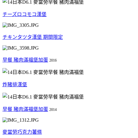
チーズロコモコ漢堡
チキンタツタ漢堡 期間限定
早餐 豬肉滿福堡加蛋
2016
炸豬排漢堡
早餐 豬肉滿福堡加蛋
2014
麥當勞巧克力薯條