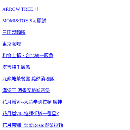
ARROW TREE Ⅱ
MOMI&TOY'S可麗餅
三田製麵所
東京咖哩
和食上都‧台北統一阪急
塔吉特千層派
九龍塘茶餐廳 黯然消魂飯
漢堡王 酒香安格斯帝堡
花月嵐Ⅵ--大蒜拳骨拉麵 魔神
花月嵐Ⅶ--拉麵街道一番星Z
花月嵐Ⅷ--菜菜Rosso野菜拉麵