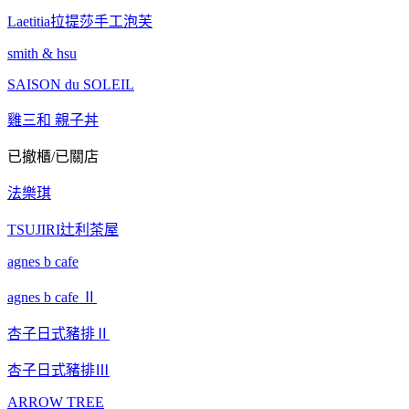
Laetitia拉提莎手工泡芙
smith & hsu
SAISON du SOLEIL
雞三和 親子丼
已撤櫃/已關店
法樂琪
TSUJIRI辻利茶屋
agnes b cafe
agnes b cafe Ⅱ
杏子日式豬排Ⅱ
杏子日式豬排Ⅲ
ARROW TREE