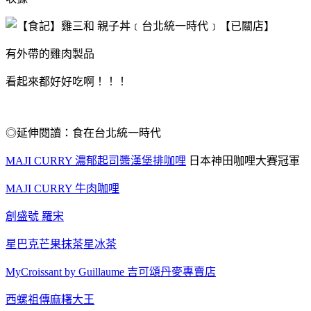
有外帶的雞肉製品
看起來都好好吃啊！！！
◎延伸閱讀：食在台北統一時代
MAJI CURRY 濃郁起司醬漢堡排咖哩
日本神田咖哩大賽冠軍
MAJI CURRY 牛肉咖哩
創盛號 羅宋
星巴克芒果抹茶星冰茶
MyCroissant by Guillaume 吉可頌丹麥專賣店
西螺祖傳麻糬大王