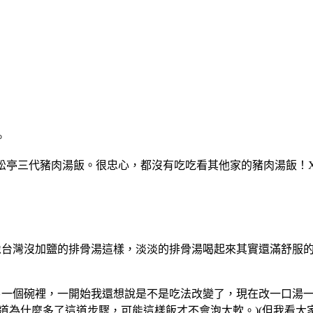
。
的松亭三代豬肉湯飯。很忠心，都沒有吃吃看其他家的豬肉湯飯！X
點像台灣沒加鹽的排骨湯這樣，淡淡的排骨湯喝起來其實還滿舒服
另一個碗裡，一開始我還想說是不是吃法改變了，現在改一口湯一
道為什麼多了這道步驟，可能這樣飯才不會泡太軟。)(但我看大