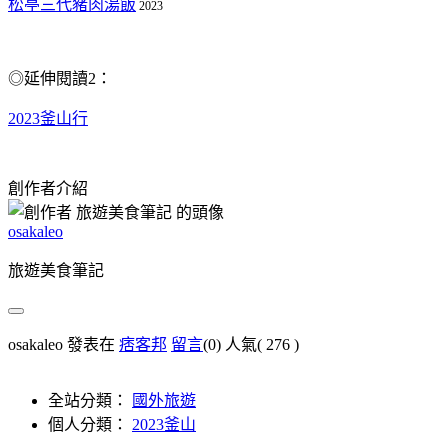
松亭三代豬肉湯飯
2023
◎延伸閱讀2：
2023釜山行
創作者介紹
osakaleo
旅遊美食筆記
osakaleo 發表在
痞客邦
留言
(0)
人氣(
276
)
全站分類：
國外旅遊
個人分類：
2023釜山