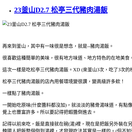
23釜山D2.7 松亭三代豬肉湯飯
再來到釜山，其中有一味很是想念，就是--豬肉湯飯。
很喜歡這種簡單的美味，很有地方味道、地方特色的在地美食
這次一樣是吃松亭三代豬肉湯飯。XD (來釜山3次，吃了3次
松亭三代豬肉湯飯的店內用餐環境變很讚，變高級許多欸！
一樣點了豬肉湯飯。
一開始吃原味(什麼醬料都沒加)，就淡淡的豬骨湯味道，有
覺上也豐富許多。所以要記得把蝦醬倒進去。
記得以前來吃，飯是直接就在碗(湯)裡，現在是把飯另外裝在
韓國人把飯整個倒到湯裡，才發現吃法其實是一樣的。(但不知