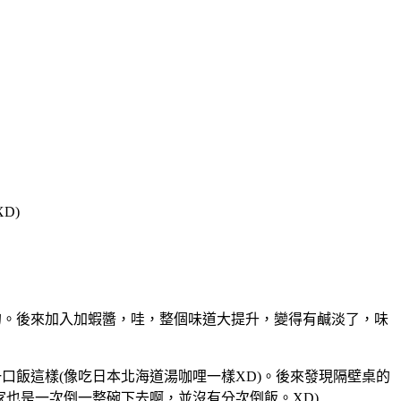
D)
的。後來加入加蝦醬，哇，整個味道大提升，變得有鹹淡了，味
口飯這樣(像吃日本北海道湯咖哩一樣XD)。後來發現隔壁桌的
家也是一次倒一整碗下去啊，並沒有分次倒飯。XD)