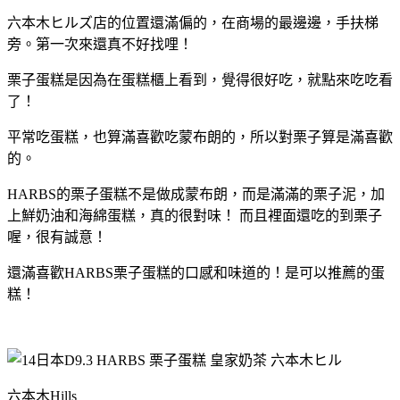
六本木ヒルズ店的位置還滿偏的，在商場的最邊邊，手扶梯
旁。第一次來還真不好找哩！
栗子蛋糕是因為在蛋糕櫃上看到，覺得很好吃，就點來吃吃看
了！
平常吃蛋糕，也算滿喜歡吃蒙布朗的，所以對栗子算是滿喜歡
的。
HARBS的栗子蛋糕不是做成蒙布朗，而是滿滿的栗子泥，加
上鮮奶油和海綿蛋糕，真的很對味！ 而且裡面還吃的到栗子
喔，很有誠意！
還滿喜歡HARBS栗子蛋糕的口感和味道的！是可以推薦的蛋
糕！
六本木Hills