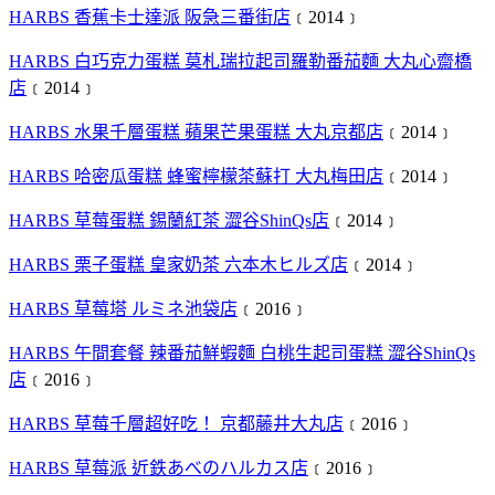
HARBS 香蕉卡士達派 阪急三番街店
﹝2014﹞
HARBS 白巧克力蛋糕 莫札瑞拉起司羅勒番茄麵 大丸心齋橋
店
﹝2014﹞
HARBS 水果千層蛋糕 蘋果芒果蛋糕 大丸京都店
﹝2014﹞
HARBS 哈密瓜蛋糕 蜂蜜檸檬茶蘇打 大丸梅田店
﹝2014﹞
HARBS 草莓蛋糕 錫蘭紅茶 澀谷ShinQs店
﹝2014﹞
HARBS 栗子蛋糕 皇家奶茶 六本木ヒルズ店
﹝2014﹞
HARBS 草莓塔 ルミネ池袋店
﹝2016﹞
HARBS 午間套餐 辣番茄鮮蝦麵 白桃生起司蛋糕 澀谷ShinQs
店
﹝2016﹞
HARBS 草莓千層超好吃！ 京都藤井大丸店
﹝2016﹞
HARBS 草莓派 近鉄あべのハルカス店
﹝2016﹞