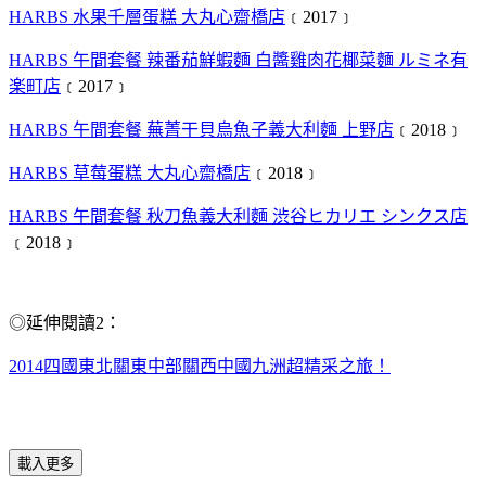
HARBS 水果千層蛋糕 大丸心齋橋店
﹝2017﹞
HARBS 午間套餐 辣番茄鮮蝦麵 白醬雞肉花椰菜麵 ルミネ有
楽町店
﹝2017﹞
HARBS 午間套餐 蕪菁干貝烏魚子義大利麵 上野店
﹝2018﹞
HARBS 草莓蛋糕 大丸心齋橋店
﹝2018﹞
HARBS 午間套餐 秋刀魚義大利麵 渋谷ヒカリエ シンクス店
﹝2018﹞
◎延伸閱讀2：
2014四國東北關東中部關西中國九洲超精采之旅！
載入更多