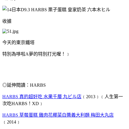
收據
今天的東京鐵塔
特別為哆啦A夢的特別打光喔！﹞
◎延伸閱讀：HARBS
HARBS 真的超好吃 水果千層 丸ビル店
﹝2013﹞﹝人生第一
次吃HARBS！XD﹞
HARBS 草莓蛋糕 雞肉花椰菜白醬義大利麵 梅田大丸店
﹝2014﹞