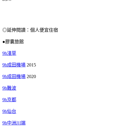
◎延伸閱讀：個人便宜住宿
●膠囊旅館
9h淺草
9h成田機場
2015
9h成田機場
2020
9h難波
9h京都
9h仙台
9h中洲川端