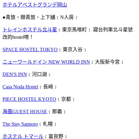
ホテルアベストグランデ岡山
●青旅、類青旅、上下舖﹝N人房﹞
トレインホステル北斗星
﹝東京馬喰町﹞ 寢台列車北斗星號
改的hostel唷！
SPACE HOSTEL TOKYO
﹝東京入谷﹞
ニューワールドイン NEW WORLD INN
﹝大阪新今宮﹞
DEN'S INN
﹝河口湖﹞
Casa Noda Hostel
﹝長崎﹞
PIECE HOSTEL KYOTO
﹝京都﹞
海風GUEST HOUSE
﹝那霸﹞
The Stay Sapporo
﹝札幌﹞
ホステル トマール
﹝富良野﹞