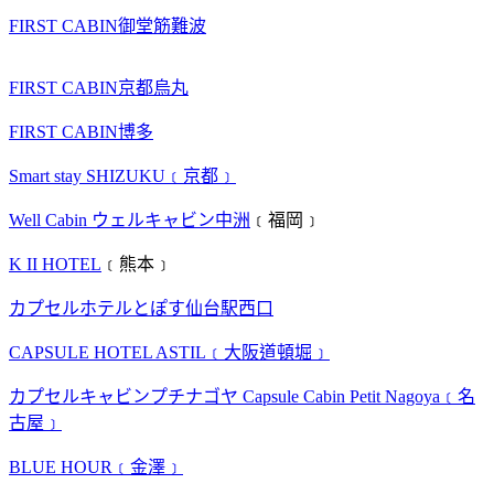
FIRST CABIN御堂筋難波
FIRST CABIN京都烏丸
FIRST CABIN博多
Smart stay SHIZUKU﹝京都﹞
Well Cabin ウェルキャビン中洲
﹝福岡﹞
K II HOTEL
﹝熊本﹞
カプセルホテルとぽす仙台駅西口
CAPSULE HOTEL ASTIL﹝大阪道頓堀﹞
カプセルキャビンプチナゴヤ Capsule Cabin Petit Nagoya﹝名
古屋﹞
BLUE HOUR﹝金澤﹞