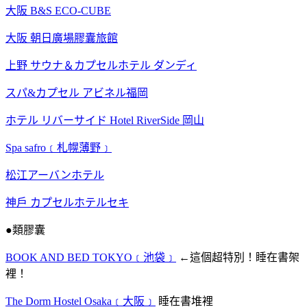
大阪 B&S ECO-CUBE
大阪 朝日廣場膠囊旅館
上野 サウナ＆カプセルホテル ダンディ
スパ&カプセル アビネル福岡
ホテル リバーサイド Hotel RiverSide 岡山
Spa safro﹝札幌薄野﹞
松江アーバンホテル
神戶 カプセルホテルセキ
●類膠囊
BOOK AND BED TOKYO﹝池袋﹞
←這個超特別！睡在書架
裡！
The Dorm Hostel Osaka﹝大阪﹞
睡在書堆裡