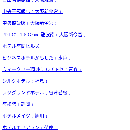
中央王冠飯店﹝大阪新今宮﹞
中央橋飯店﹝大阪新今宮﹞
FP HOTELS Grand 難波南﹝大阪新今宮﹞
ホテル盛岡ヒルズ
ビジネスホテルかもした﹝水戶﹞
ウィークリー翔 ホテルチトセ﹝青森﹞
シルクホテル﹝福島﹞
フジグランドホテル﹝會津若松﹞
盛松館﹝靜岡﹞
ホテルメイツ﹝旭川﹞
ホテルエリアワン﹝帶廣﹞