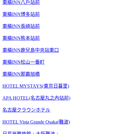
東橫INN八戶站前
東橫INN博多站前
東橫INN長崎站前
東橫INN熊本站前
東橫INN鹿兒島中央站東口
東橫INN松山一番町
東橫INN那霸旭橋
HOTEL MYSTAYS(東京日暮里)
APA HOTEL(名古屋丸之內站前)
名古屋クラウンホテル
HOTEL Vista Grande Osaka(難波)
日星商務旅館﹝大阪難波﹞