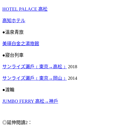
HOTEL PALACE 高松
高知ホテル
●溫泉青旅
美瑛白金之湯旅館
●寢台列車
サンライズ瀨戶﹝東京→高松﹞
2018
サンライズ瀨戶﹝東京→岡山﹞
2014
●渡輪
JUMBO FERRY 高松→神戶
◎延伸閱讀2：