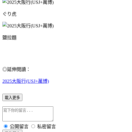
ぐり虎
鹽拉麵
◎延伸閱讀：
2025大阪行(USJ+萬博)
載入更多
公開留言
私密留言