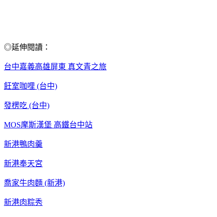
◎延伸閱讀：
台中嘉義高雄屏東 真文青之旅
飪室咖哩 (台中)
發楞吃 (台中)
MOS摩斯漢堡 高鐵台中站
新港鴨肉羹
新港奉天宮
喬家牛肉麵 (新港)
新港肉粽秀