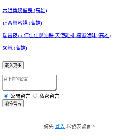
六姐傳統蛋餅 (高雄)
正合興蜜餞 (高雄)
瑞豐夜市 何佳佳蔥油餅 天使雞排 櫥窗滷味 (高雄)
50嵐 (高雄)
載入更多
公開留言
私密留言
發佈留言
請先
登入
以發表留言。