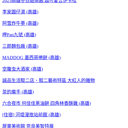
2025高雄冬日遊樂園 超可愛吉伊卡哇
李家圓仔湯 (高雄)
阿雪炸牛蒡 (高雄)
呷Pan九號 (高雄)
三郎麵包廠 (高雄)
MADDOG 墨西哥捲餅 (高雄)
空腹虫大酒家 (高雄)
誠品生活駁二店、駁二藝術特區 大紅人的雜物
茶的魔手 (高雄)
六合夜市 何佳佳蔥油餅 四角林香酥雞 (高雄)
[住宿] 河堤漫旅站前館 (高雄)
屏東美術館 奈良美智特展