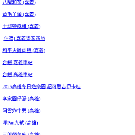
八曜和茶 (嘉義)
黃毛丫頭 (嘉義)
土城鹽酥雞 (嘉義)
[住宿] 嘉義樂客商旅
和平火雞肉飯 (嘉義)
台鐵 嘉義車站
台鐵 高雄車站
2025高雄冬日遊樂園 超可愛吉伊卡哇
李家圓仔湯 (高雄)
阿雪炸牛蒡 (高雄)
呷Pan九號 (高雄)
三郎麵包廠 (高雄)