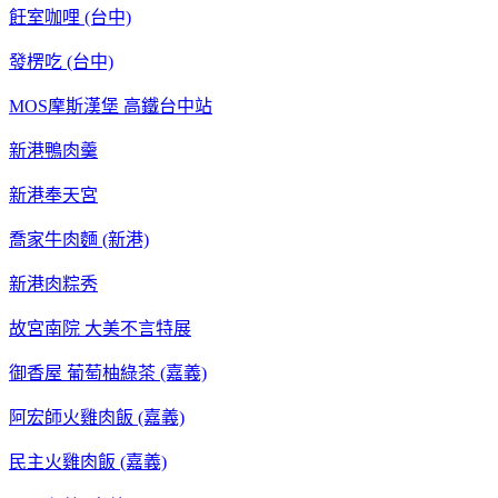
飪室咖哩 (台中)
發楞吃 (台中)
MOS摩斯漢堡 高鐵台中站
新港鴨肉羹
新港奉天宮
喬家牛肉麵 (新港)
新港肉粽秀
故宮南院 大美不言特展
御香屋 葡萄柚綠茶 (嘉義)
阿宏師火雞肉飯 (嘉義)
民主火雞肉飯 (嘉義)