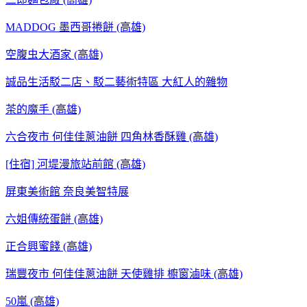
MADDOG 墨西哥捲餅 (高雄)
空腹虫大酒家 (高雄)
誠品生活駁二店、駁二藝術特區 大紅人的雜物
茶的魔手 (高雄)
六合夜市 何佳佳蔥油餅 四角林香酥雞 (高雄)
[住宿] 河堤漫旅站前館 (高雄)
屏東美術館 奈良美智特展
六姐傳統蛋餅 (高雄)
正合興蜜餞 (高雄)
瑞豐夜市 何佳佳蔥油餅 天使雞排 櫥窗滷味 (高雄)
50嵐 (高雄)