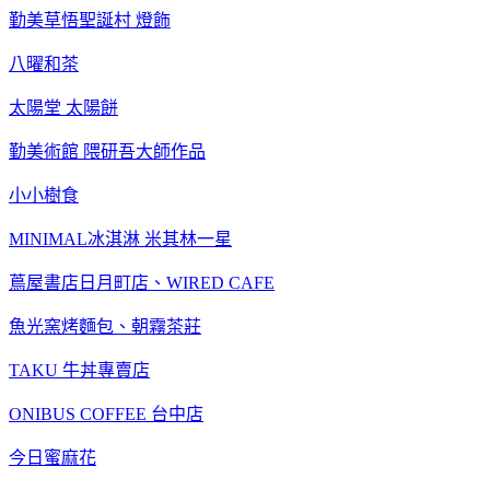
勤美草悟聖誕村 燈飾
八曜和茶
太陽堂 太陽餅
勤美術館 隈研吾大師作品
小小樹食
MINIMAL冰淇淋 米其林一星
蔦屋書店日月町店、WIRED CAFE
魚光窯烤麵包、朝霧茶莊
TAKU 牛丼專賣店
ONIBUS COFFEE 台中店
今日蜜麻花