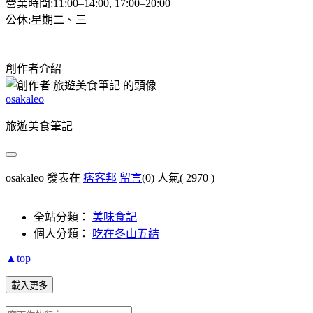
營業時間:11:00–14:00, 17:00–20:00
公休:星期二、三
創作者介紹
osakaleo
旅遊美食筆記
osakaleo 發表在
痞客邦
留言
(0)
人氣(
2970
)
全站分類：
美味食記
個人分類：
吃在冬山五結
▲top
載入更多