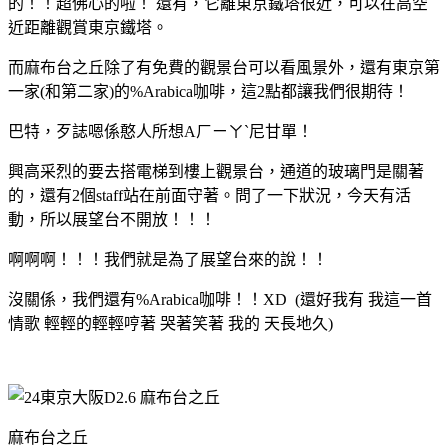
的！！超佛心的啦！ 還有，它離東京鐵塔很近，可以在高空
近距離觀賞東京鐵塔。
而麻布台之丘除了有免費的觀景台可以看風景外，還有東京第
一家(和第二家)的%Arabica咖啡，這2點都讓我們很期待！
巴特，歹誌嗯係憨人所想Aㄏㄧㄚˋ尼甘單！
興高采烈的要去搭電梯到樓上觀景台，通道的玻璃門是關著
的，還有2個staff站在前面守著。問了一下狀況，今天有活
動，所以展望台不開放！！！
啊啊啊！！！我們就是為了展望台來的說！！
沒關係，我們還有%Arabica咖啡！！XD (還好我有 我這一首
情歌 輕輕的輕輕哼著 哭著笑著 我的 天長地久)
麻布台之丘