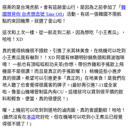
搭乘的是台灣虎航。會有這趟釜山行，是因為之前參加了「
韓
國想見你 台虎想念號 Take Off
」活動，有送一張韓國不限航
點的來回機票，就選了釜山啦！
這次和上次一樣，從一航走到二航，因為想吃「小王煮瓜」，
哈哈！XD
真的覺得桃機很不錯欸，引進了米其林美食，在桃機可以吃到
小王煮瓜我有嚇到！！XD 阿還有林聰明砂鍋魚頭和興波咖啡
唷！ 一航也有頂呱呱和功夫茶(你想，帶份炸雞和手搖飲上飛
機是不是很讚！而且是真正的手搖飲喔！) 桃機這些小進步
真的很讚，希望可以引進更多「真正的」在地美食！是我們在
地人聽了也會覺得很厲害的牌子。(最好再引進7-11或全家
啦，像釜山機場管制區內有CU，這樣就可以買到很平價的飲
料和輕食、便當，真的很便民！)
喔，上機前可以吃到到道地的滷肉飯，真的會感動欸！哈哈！
(雖然沒有在
本店
吃好吃，但在機場可以吃到小王煮瓜已經覺
得很不錯了！)