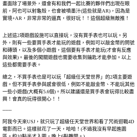
畫面除了場景外，還會有和我們一起比賽的夥伴們出現在眼
前，阿也可以射龜殼，也會被噴墨汁(這些就是AR)，因為是
實境+AR，非常非常的逼真，很好玩！！這個超級無敵推！
上述這2項遊戲設施可以直接玩，沒有買手表也可以玩。另
外，則有一些要買手表才能玩的遊戲，例如可以敲金幣的問號
和磚頭，以及多個小遊戲，這個要有手表才能玩(才會有反應
與效果)。最後的闖關遊戲也需要收集到鑰匙才能參加。以上
這些都需要手表。
總之，不買手表也是可以玩「超級任天堂世界」的2項主要遊
戲。但不買手表參與感會很低，例如不能敲金幣、不能玩其他
一些小遊戲(大概有5.6個)。所以建議還是買手表會玩得比較盡
興！會真的玩得很開心！！
------
阿我今天來USJ，就只玩了超級任天堂世界和看了咒術迴戰4D
電影而已。這樣就花了一天，哈哈！(不過我沒有早起進園
區。約10點半才入園，晚上6點離開。)