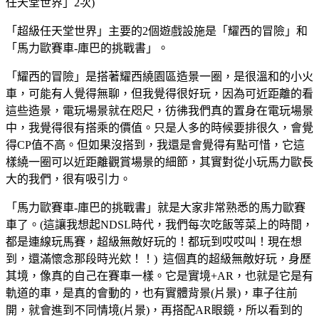
任天堂世界」2次)
「超級任天堂世界」主要的2個遊戲設施是「耀西的冒險」和
「馬力歐賽車-庫巴的挑戰書」。
「耀西的冒險」是搭著耀西繞園區造景一圈，是很溫和的小火
車，可能有人覺得無聊，但我覺得很好玩，因為可近距離的看
這些造景，電玩場景就在咫尺，彷彿我們真的置身在電玩場景
中，我覺得很有搭乘的價值。只是人多的時候要排很久，會覺
得CP值不高。但如果沒搭到，我還是會覺得有點可惜，它這
樣繞一圈可以近距離觀賞場景的細節，其實對從小玩馬力歐長
大的我們，很有吸引力。
「馬力歐賽車-庫巴的挑戰書」就是大家非常熟悉的馬力歐賽
車了。(這讓我想起NDSL時代，我們每次吃飯等菜上的時間，
都是連線玩馬賽，超級無敵好玩的！都玩到哎哎叫！現在想
到，還滿懷念那段時光欸！！) 這個真的超級無敵好玩，身歷
其境，像真的自己在賽車一樣。它是實境+AR，也就是它是有
軌道的車，是真的會動的，也有實體背景(片景)，車子往前
開，就會進到不同情境(片景)，再搭配AR眼鏡，所以看到的