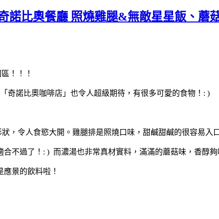
天堂世界 奇諾比奧餐廳 照燒雞腿&無敵星星飯
園區！！！
「奇諾比奧咖啡店」也令人超級期待，有很多可愛的食物！: )
形狀，令人食慾大開。雞腿排是照燒口味，甜鹹甜鹹的很容易入
合不過了！: ) 而濃湯也非常真材實料，滿滿的蘑菇味，香醇夠
是應景的飲料啦！