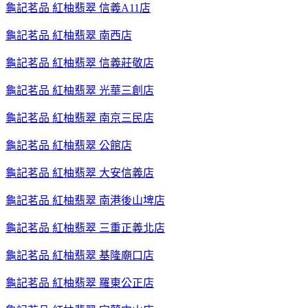
龜記茗品 紅柚翡翠 信義A11店
龜記茗品 紅柚翡翠 南西店
龜記茗品 紅柚翡翠 信義莊敬店
龜記茗品 紅柚翡翠 光華三創店
龜記茗品 紅柚翡翠 南京三民店
龜記茗品 紅柚翡翠 公館店
龜記茗品 紅柚翡翠 大安信義店
龜記茗品 紅柚翡翠 南港後山埤店
龜記茗品 紅柚翡翠 三重正義北店
龜記茗品 紅柚翡翠 基隆廟口店
龜記茗品 紅柚翡翠 羅東公正店