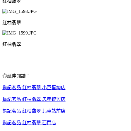
紅柚翡翠
紅柚翡翠
紅柚翡翠
◎延伸閱讀：
龜記茗品 紅柚翡翠 小巨蛋總店
龜記茗品 紅柚翡翠 忠孝復興店
龜記茗品 紅柚翡翠 北車站前店
龜記茗品 紅柚翡翠 西門店