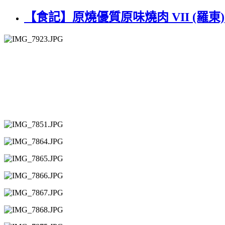
【食記】原燒優質原味燒肉 VII (羅東)