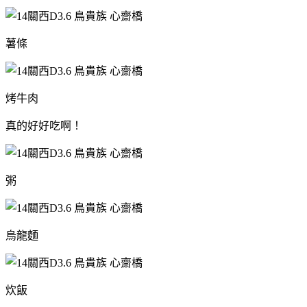
薯條
烤牛肉
真的好好吃啊！
粥
烏龍麵
炊飯