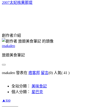
2007太妃核果那堤
創作者介紹
osakaleo
旅遊美食筆記
osakaleo 發表在
痞客邦
留言
(0)
人氣(
41
)
全站分類：
美味食記
個人分類：
星巴克
▲top