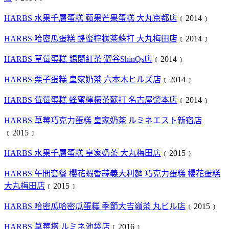
HARBS 水果千層蛋糕 蘋果芒果蛋糕 大丸京都店
﹝2014﹞
HARBS 哈密瓜蛋糕 蜂蜜檸檬茶蘇打 大丸梅田店
﹝2014﹞
HARBS 草莓蛋糕 錫蘭紅茶 澀谷ShinQs店
﹝2014﹞
HARBS 栗子蛋糕 皇家奶茶 六本木ヒルズ店
﹝2014﹞
HARBS 莓莓蛋糕 蜂蜜檸檬茶蘇打 名古屋榮本店
﹝2014﹞
HARBS 草莓巧克力蛋糕 皇家奶茶 ルミネエスト新宿店
﹝2015﹞
HARBS 水果千層蛋糕 皇家奶茶 大丸梅田店
﹝2015﹞
HARBS 午間套餐 櫻花蝦香蒜義大利麵 巧克力蛋糕 櫻花蛋糕
大丸梅田店
﹝2015﹞
HARBS 哈密瓜哈密瓜蛋糕 季節大吉嶺茶 丸ビル店
﹝2015﹞
HARBS 草莓塔 ルミネ池袋店
﹝2016﹞