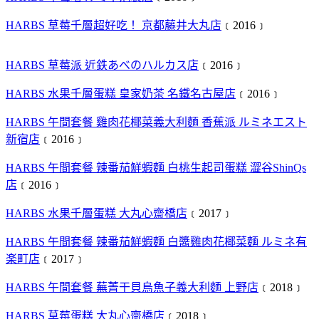
HARBS 草莓千層超好吃！ 京都藤井大丸店
﹝2016﹞
HARBS 草莓派 近鉄あべのハルカス店
﹝2016﹞
HARBS 水果千層蛋糕 皇家奶茶 名鐵名古屋店
﹝2016﹞
HARBS 午間套餐 雞肉花椰菜義大利麵 香蕉派 ルミネエスト
新宿店
﹝2016﹞
HARBS 午間套餐 辣番茄鮮蝦麵 白桃生起司蛋糕 澀谷ShinQs
店
﹝2016﹞
HARBS 水果千層蛋糕 大丸心齋橋店
﹝2017﹞
HARBS 午間套餐 辣番茄鮮蝦麵 白醬雞肉花椰菜麵 ルミネ有
楽町店
﹝2017﹞
HARBS 午間套餐 蕪菁干貝烏魚子義大利麵 上野店
﹝2018﹞
HARBS 草莓蛋糕 大丸心齋橋店
﹝2018﹞