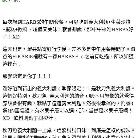
每次想到HARBS的午間套餐，可以吃到義大利麵+生菜沙拉
+蛋糕+飲料，超值又美味，就會想說，那中午來吃HARBS好
了！XD
這天也是，澀谷站寄好行李後，差不多是中午用餐時間了。澀
谷的HIKARIE裡就有一家HARBS。﹝之前有吃過，所以知道
這裡有﹞
那就決定是你了！！！
剛好碰到新出的義大利麵﹝季節限定﹞，是秋刀魚義大利麵。
這個好特別，秋刀魚+義大利麵的結合，嗯~~用想像的就覺得
應該會很有趣，就點了這道義大利麵。然後很幸運的，附餐3
選1的蛋糕裡，有水果千層可以選，那，當然是水果千層啊！
XD 飲料則點了柳橙汁。
秋刀魚義大利麵一上桌，趕緊試試口味，到底是怎樣的調味。
結果，很搭的調味欸，秋刀魚入菜到義大利麵，也意外地搭，