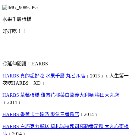
水果千層蛋糕
好好吃！！
◎延伸閱讀：HARBS
HARBS 真的超好吃 水果千層 丸ビル店
﹝2013﹞﹝人生第一
次吃HARBS！XD﹞
HARBS 草莓蛋糕 雞肉花椰菜白醬義大利麵 梅田大丸店
﹝2014﹞
HARBS 香蕉卡士達派 阪急三番街店
﹝2014﹞
HARBS 白巧克力蛋糕 莫札瑞拉起司羅勒番茄麵 大丸心齋橋
店
﹝2014﹞