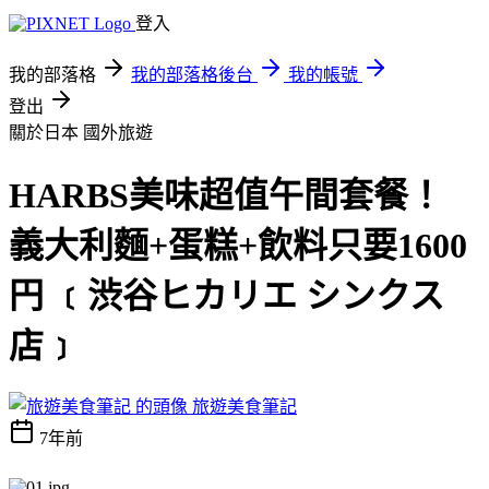
登入
我的部落格
我的部落格後台
我的帳號
登出
關於日本
國外旅遊
HARBS美味超值午間套餐！
義大利麵+蛋糕+飲料只要1600
円 ﹝渋谷ヒカリエ シンクス
店﹞
旅遊美食筆記
7年前