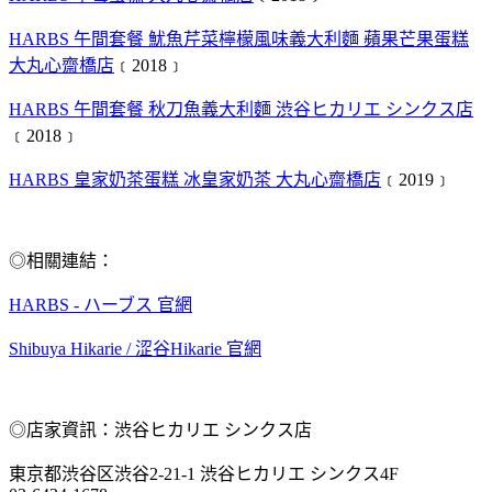
HARBS 午間套餐 魷魚芹菜檸檬風味義大利麵 蘋果芒果蛋糕
大丸心齋橋店
﹝2018﹞
HARBS 午間套餐 秋刀魚義大利麵 渋谷ヒカリエ シンクス店
﹝2018﹞
HARBS 皇家奶茶蛋糕 冰皇家奶茶 大丸心齋橋店
﹝2019﹞
◎相關連結：
HARBS - ハーブス 官網
Shibuya Hikarie / 涩谷Hikarie 官網
◎店家資訊：渋谷ヒカリエ シンクス店
東京都渋谷区渋谷2-21-1 渋谷ヒカリエ シンクス4F