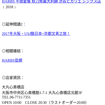
HARBS 午間套餐 秋刀魚義大利麵 渋谷ヒカリエ シンクス店
﹝2018﹞
◎延伸閱讀2：
2017冬大阪‧USJ酷日本+京都文青之旅！
◎相關連結：
HARBS官網
◎店家資訊：
大丸心斎橋店
大阪市中央区心斎橋筋1-7-1 大丸心斎橋店北館3F
TEL.06-7711-7351
OPEN 10:00 CLOSE 20:30（ラストオーダー20:00）