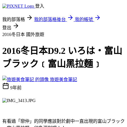
登入
我的部落格
我的部落格後台
我的帳號
登出
2016冬日本
國外旅遊
2016冬日本D9.2 いろは‧富山
ブラック﹝富山黑拉麵﹞
旅遊美食筆記
9年前
有看過「戀仲」的同學應該對於劇中一直出現的富山ブラック