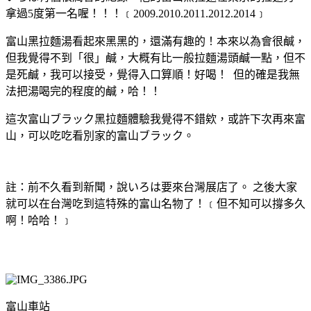
拿過5度第一名喔！！！﹝2009.2010.2011.2012.2014﹞
富山黑拉麵湯看起來黑黑的，還滿有趣的！本來以為會很鹹，
但我覺得不到「很」鹹，大概有比一般拉麵湯頭鹹一點，但不
是死鹹，我可以接受，覺得入口算順！好喝！ 但的確是我無
法把湯喝完的程度的鹹，哈！！
這次富山ブラック黑拉麵體驗我覺得不錯欸，或許下次再來富
山，可以吃吃看別家的富山ブラック。
註：前不久看到新聞，說いろは要來台灣展店了。 之後大家
就可以在台灣吃到這特殊的富山名物了！﹝但不知可以撐多久
啊！哈哈！﹞
富山車站