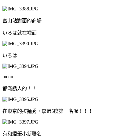
富山站對面的商場
いろは就在裡面
いろは
menu
都滿誘人的！！
在東京的拉麵秀，拿過5度第一名喔！！！
有和蠟筆小新聯名