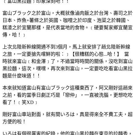
﹝富山黑拉麵﹞印象深刻吧！！
富山ブラック之於富山，大概就像滷肉飯之於台灣、壽司之於
日本、炸魚+薯條之於英國、咖哩之於印度、泡菜之於韓國、
糕渣之於宜蘭那樣，是代表當地的食物。﹝硬要幫家鄉宜蘭宣
傳，哈！﹞
上次北陸新幹線開通不到3個月，馬上就安排了趟北陸新幹線
之旅，一定要搶先嚐鮮的啦：﹞【很糟糕的心態...哈！】 當
時就來富山﹝和金澤﹞了，不過當時時間的關係，沒吃到富山
黑拉麵，這次，嘿嘿，再次來到富山，一定要吃吃看富山黑拉
麵是什麼味道！！
本來就知道富山有富山ブラック這種東西了，阿又剛好這趟來
之前，看的當季日劇正巧是「戀仲」，一直被洗腦，更想吃吃
看了！﹝笑XD﹞
剛好富山車站對面，就有間いろは，真是得來全不費工夫，超
方便的啦！
いろは有個很厲害的紀錄，他的富山黑拉麵在東京的拉麵秀，