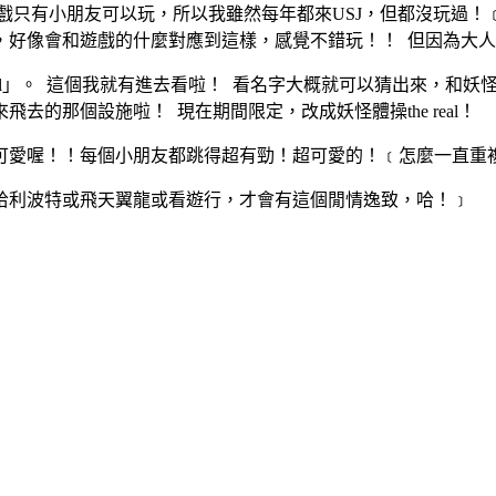
第三屆了。這個遊戲只有小朋友可以玩，所以我雖然每年都來USJ，但都
，好像會和遊戲的什麼對應到這樣，感覺不錯玩！！ 但因為大
l」。 這個我就有進去看啦！ 看名字大概就可以猜出來，和妖怪體操
的那個設施啦！ 現在期間限定，改成妖怪體操the real！
可愛喔！！每個小朋友都跳得超有勁！超可愛的！﹝怎麼一直重
哈利波特或飛天翼龍或看遊行，才會有這個閒情逸致，哈！﹞