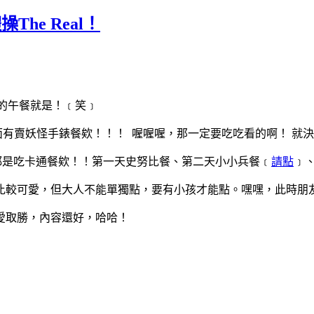
he Real！
的午餐就是！﹝笑﹞
有賣妖怪手錶餐欸！！！ 喔喔喔，那一定要吃吃看的啊！ 就
都是吃卡通餐欸！！第一天史努比餐、第二天小小兵餐﹝
請點
﹞
比較可愛，但大人不能單獨點，要有小孩才能點。嘿嘿，此時朋
愛取勝，內容還好，哈哈！