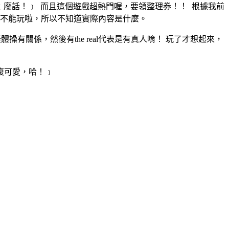
沒玩過！﹝廢話！﹞ 而且這個遊戲超熱門喔，要領整理券！！ 根據我前
人不能玩啦，所以不知道實際內容是什麼。
有關係，然後有the real代表是有真人唷！ 玩了才想起來，
複可愛，哈！﹞