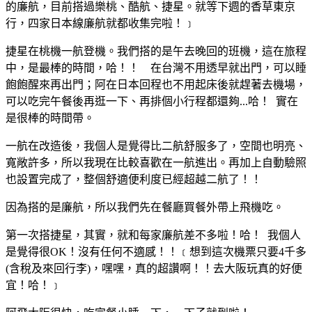
的廉航，目前搭過樂桃、酷航、捷星。就等下週的香草東京
行，四家日本線廉航就都收集完啦！﹞
捷星在桃機一航登機。我們搭的是午去晚回的班機，這在旅程
中，是最棒的時間，哈！！ 在台灣不用透早就出門，可以睡
飽飽醒來再出門；阿在日本回程也不用起床後就趕著去機場，
可以吃完午餐後再逛一下、再排個小行程都還夠...哈！ 實在
是很棒的時間帶。
一航在改造後，我個人是覺得比二航舒服多了，空間也明亮、
寬敞許多，所以我現在比較喜歡在一航進出。再加上自動驗照
也設置完成了，整個舒適便利度已經超越二航了！！
因為搭的是廉航，所以我們先在餐廳買餐外帶上飛機吃。
第一次搭捷星，其實，就和每家廉航差不多啦！哈！ 我個人
是覺得很OK！沒有任何不適感！！﹝想到這次機票只要4千多
(含稅及來回行李)，嘿嘿，真的超讚啊！！去大阪玩真的好便
宜！哈！﹞