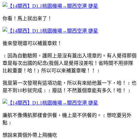
你看！馬上就出來了！
後來發現還可以補蓋章欸！
﹝因為自動驗照，護照上是沒有蓋出入境章的。有人覺得那個
章是每次出國的紀念(我個人是覺得沒差啦！省時間不用排隊
比較重要！哈！) 所以可以來補蓋章喔！！﹞
我是第一次發現有這項功能，所以有來給他蓋一下，哈！﹝也
是不到10秒就完成﹞﹝廢話！不然蓋個章能有多久！哈！﹞
廉航不像傳航那樣會供餐，機上是不供餐的。﹝想吃要另外
點﹞
想說來買個外帶上飛機吃