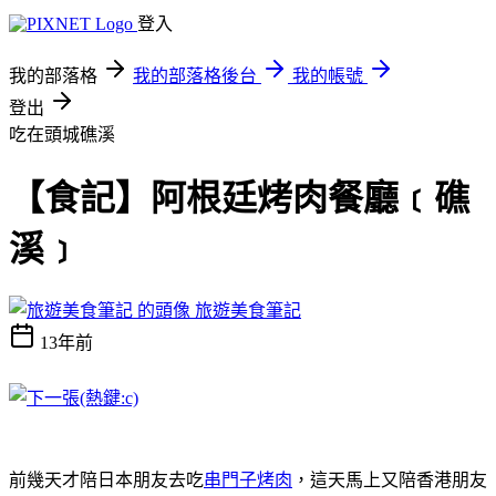
登入
我的部落格
我的部落格後台
我的帳號
登出
吃在頭城礁溪
【食記】阿根廷烤肉餐廳﹝礁
溪﹞
旅遊美食筆記
13年前
前幾天才陪日本朋友去吃
串門子烤肉
，這天馬上又陪香港朋友