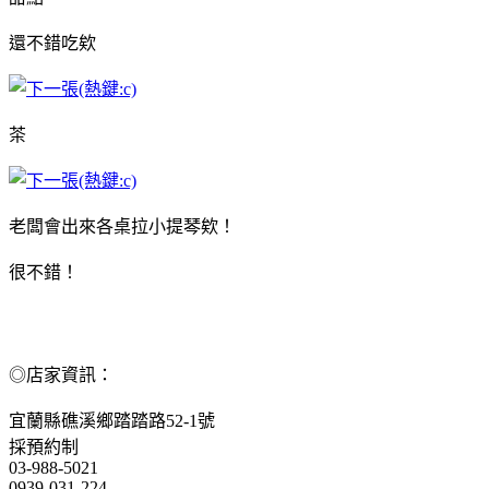
還不錯吃欸
茶
老闆會出來各桌拉小提琴欸！
很不錯！
◎店家資訊：
宜蘭縣礁溪鄉踏踏路52-1號
採預約制
03-988-5021
0939-031-224