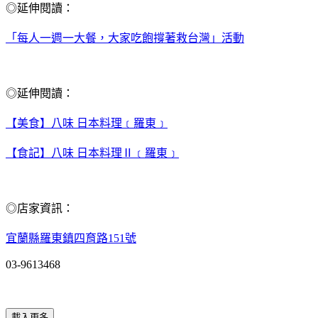
◎延伸閱讀：
「每人一週一大餐，大家吃飽撐著救台灣」活動
◎延伸閱讀：
【美食】八味 日本料理﹝羅東﹞
【食記】八味 日本料理Ⅱ﹝羅東﹞
◎店家資訊：
宜
蘭縣羅東鎮四育路151號
03-9613468
載入更多