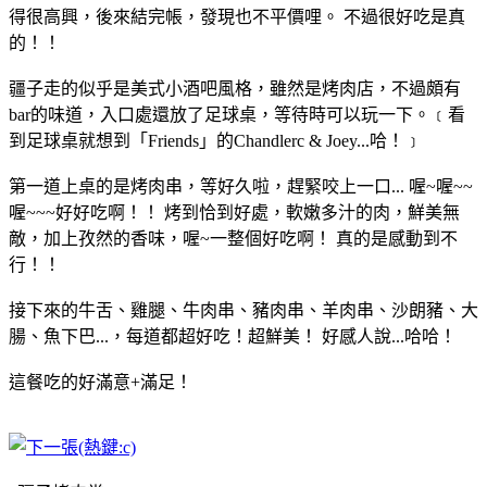
得很高興，後來結完帳，發現也不平價哩。 不過很好吃是真
的！！
疆子走的似乎是美式小酒吧風格，雖然是烤肉店，不過頗有
bar的味道，入口處還放了足球桌，等待時可以玩一下。﹝看
到足球桌就想到「Friends」的Chandlerc & Joey...哈！﹞
第一道上桌的是烤肉串，等好久啦，趕緊咬上一口... 喔~喔~~
喔~~~好好吃啊！！ 烤到恰到好處，軟嫩多汁的肉，鮮美無
敵，加上孜然的香味，喔~一整個好吃啊！ 真的是感動到不
行！！
接下來的牛舌、雞腿、牛肉串、豬肉串、羊肉串、沙朗豬、大
腸、魚下巴...，每道都超好吃！超鮮美！ 好感人說...哈哈！
這餐吃的好滿意+滿足！