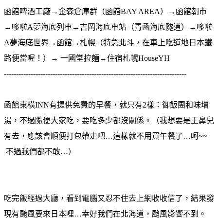
函館啤酒工廠→金森倉庫群（函館BAY AREA）→函館朝市
→哆啦A夢海底列車→吉岡海底車站（青函海底隧道）→哆啦
A夢海底世界→函館→札幌（特急北斗，在車上吃道地日本鐵
路便當喔！）→ 一國堂拉麵→住宿札幌HouseYH
---------------------------------------------------------------------------
函館東橫INN有提供免費的早餐，就只有2樣：御飯團和味增
湯，不過隨便大家吃，要吃多少都沒關係。（我想要是王鼻兒
有去，應該會順便打包帶走吧…這樣就不用買午餐了…呵~~
不過我們都不敢…）
吃完飯經過大廳，看到電腦又忍不住去上網收收信了，結果發
現有颱風要來日本哩…幸好我們在北海道，颱風影響不到。